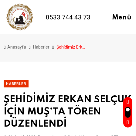
0533 744 43 73
Menü
Anasayfa
Haberler
Şehi̇di̇mi̇z Erkan Selçuk İçi̇n Muş’ta Tören Düzenlendi̇
HABERLER
ŞEHİDİMİZ ERKAN SELÇUK
İÇİN MUŞ’TA TÖREN
DÜZENLENDİ