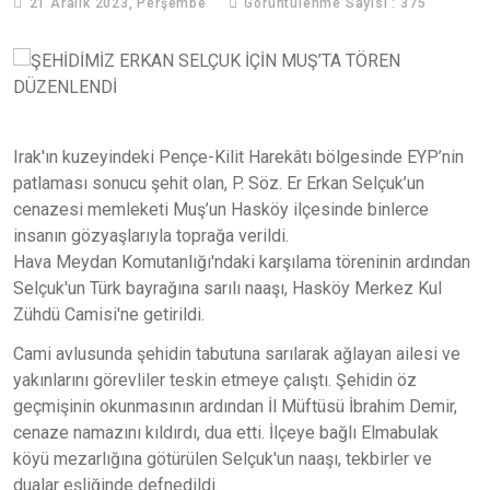
21 Aralık 2023, Perşembe
Görüntülenme Sayısı : 375
Irak'ın kuzeyindeki Pençe-Kilit Harekâtı bölgesinde EYP’nin
patlaması sonucu şehit olan, P. Söz. Er Erkan Selçuk’un
cenazesi memleketi Muş’un Hasköy ilçesinde binlerce
insanın gözyaşlarıyla toprağa verildi.
Hava Meydan Komutanlığı'ndaki karşılama töreninin ardından
Selçuk'un Türk bayrağına sarılı naaşı, Hasköy Merkez Kul
Zühdü Camisi'ne getirildi.
Cami avlusunda şehidin tabutuna sarılarak ağlayan ailesi ve
yakınlarını görevliler teskin etmeye çalıştı. Şehidin öz
geçmişinin okunmasının ardından İl Müftüsü İbrahim Demir,
cenaze namazını kıldırdı, dua etti. İlçeye bağlı Elmabulak
köyü mezarlığına götürülen Selçuk'un naaşı, tekbirler ve
dualar eşliğinde defnedildi.