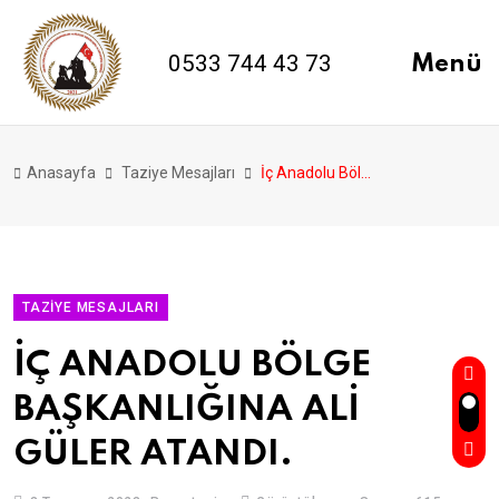
0533 744 43 73
Menü
Anasayfa
Taziye Mesajları
İç Anadolu Bölge Başkanlığına Ali̇ Güler Atandı.
TAZIYE MESAJLARI
İÇ ANADOLU BÖLGE
BAŞKANLIĞINA ALİ
GÜLER ATANDI.