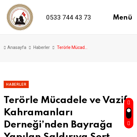
0533 744 43 73
Menü
Anasayfa
Haberler
Terörle Mücadele Ve Vazi̇fe Kahramanları Derneği̇’nden Bayrağa Yapılan Saldırıya Sert Tepki̇
HABERLER
Terörle Mücadele ve Vazife
Kahramanları
Derneği’nden Bayrağa