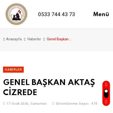
0533 744 43 73
Menü
Anasayfa
Haberler
Genel Başkan Aktaş Ci̇zrede
HABERLER
GENEL BAŞKAN AKTAŞ
CİZREDE
17 Ocak 2026, Cumartesi
Görüntülenme Sayısı : 470