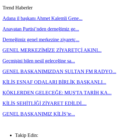
Trend Haberler
Adana il başkanı Ahmet Kalemli Gene...
Anavatan Partisi’nden derneğimiz ge...
Derneğimiz genel merkezine ziyaretç...
GENEL MERKEZİMİZE ZİYARETÇİ AKINI...
Geçmişini bilen nesil geleceğine sa...
GENEL BAŞKANIMIZDAN SULTAN FM RADYO...
KİLİS ESNAF ODALARI BİRLİK BAŞKANLI...
KÖKLERDEN GELECEĞE: MUŞ'TA TARİH KA...
KİLİS ŞEHİTLİĞİ ZİYARET EDİLDİ....
GENEL BAŞKANIMIZ KİLİS’te...
0533 744 43 73
Takip Edin: