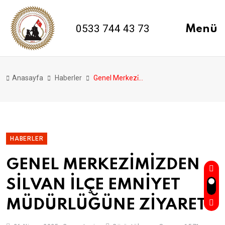
0533 744 43 73
Menü
Anasayfa
Haberler
Genel Merkezi̇mi̇zden Si̇lvan İlçe Emni̇yet Müdürlüğüne Zi̇yaret
HABERLER
GENEL MERKEZİMİZDEN
SİLVAN İLÇE EMNİYET
MÜDÜRLÜĞÜNE ZİYARET