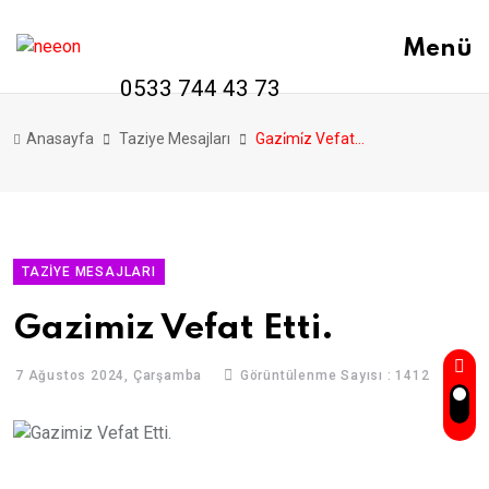
Menü
0533 744 43 73
Anasayfa
Taziye Mesajları
Gazi̇mi̇z Vefat Etti̇.
TAZIYE MESAJLARI
Gazimiz Vefat Etti.
7 Ağustos 2024, Çarşamba
Görüntülenme Sayısı : 1412