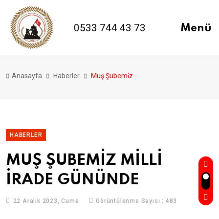
0533 744 43 73
Menü
Anasayfa
Haberler
Muş Şubemi̇z Mi̇lli̇ İrade Gününde
HABERLER
MUŞ ŞUBEMİZ MİLLİ
İRADE GÜNÜNDE
22 Aralık 2023, Cuma
Görüntülenme Sayısı : 483