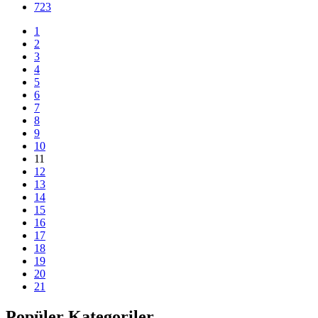
723
1
2
3
4
5
6
7
8
9
10
11
12
13
14
15
16
17
18
19
20
21
Popüler Kategoriler