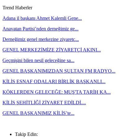
Trend Haberler
Adana il başkanı Ahmet Kalemli Gene...
Anavatan Partisi’nden derneğimiz ge...
Derneğimiz genel merkezine ziyaretç...
GENEL MERKEZİMİZE ZİYARETÇİ AKINI...
Geçmişini bilen nesil geleceğine sa...
GENEL BAŞKANIMIZDAN SULTAN FM RADYO...
KİLİS ESNAF ODALARI BİRLİK BAŞKANLI...
KÖKLERDEN GELECEĞE: MUŞ'TA TARİH KA...
KİLİS ŞEHİTLİĞİ ZİYARET EDİLDİ....
GENEL BAŞKANIMIZ KİLİS’te...
0533 744 43 73
Takip Edin: