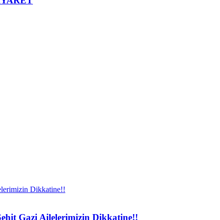
İYARET
it Gazi Ailelerimizin Dikkatine!!