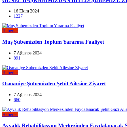
GENEL BAŞKANIMIZDAN BİTLİS ŞUBEMİZE Z
16 Ekim 2024
1227
Haberler
Muş Şubemizden Toplum Yararına Faaliyet
7 Ağustos 2024
891
Haberler
Osmaniye Şubemizden Şehit Ailesine Ziyaret
7 Ağustos 2024
660
Haberler
Ayvalık Rehabilitasyon Merkezinden Faydalanacak Şeh