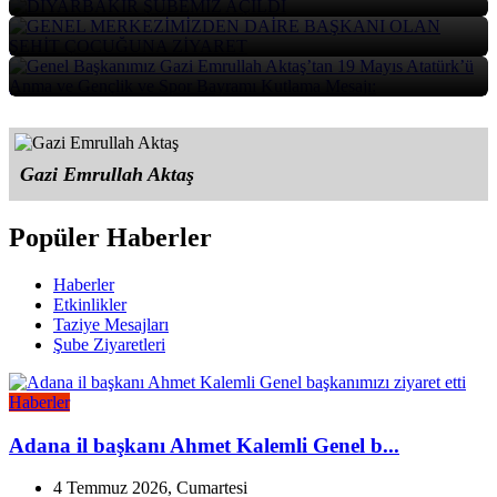
30 Mayıs 2026
Mayıs Atatürk’ü Anma ve Gençlik ve S...
30 Mayıs 2026
Gazi Emrullah Aktaş
Popüler Haberler
Haberler
Etkinlikler
Taziye Mesajları
Şube Ziyaretleri
Haberler
Adana il başkanı Ahmet Kalemli Genel b...
4 Temmuz 2026, Cumartesi