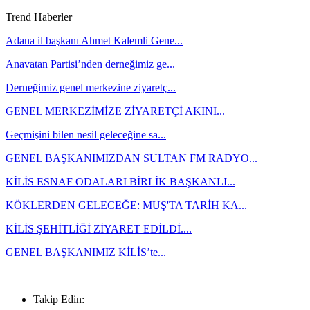
Trend Haberler
Adana il başkanı Ahmet Kalemli Gene...
Anavatan Partisi’nden derneğimiz ge...
Derneğimiz genel merkezine ziyaretç...
GENEL MERKEZİMİZE ZİYARETÇİ AKINI...
Geçmişini bilen nesil geleceğine sa...
GENEL BAŞKANIMIZDAN SULTAN FM RADYO...
KİLİS ESNAF ODALARI BİRLİK BAŞKANLI...
KÖKLERDEN GELECEĞE: MUŞ'TA TARİH KA...
KİLİS ŞEHİTLİĞİ ZİYARET EDİLDİ....
GENEL BAŞKANIMIZ KİLİS’te...
0533 744 43 73
Takip Edin: